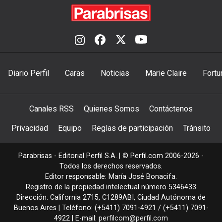
Diario Perfil
Caras
Noticias
Marie Claire
Fortu
Canales RSS
Quienes Somos
Contáctenos
Privacidad
Equipo
Reglas de participación
Tránsito
Parabrisas - Editorial Perfil S.A.
| © Perfil.com 2006-2026 -
Todos los derechos reservados.
Editor responsable: María José Bonacifa.
Registro de la propiedad intelectual número 5346433
Dirección:
California 2715
,
C1289ABI
,
Ciudad Autónoma de
Buenos Aires
| Teléfono:
(+5411) 7091-4921
/
(+5411) 7091-
4922
| E-mail:
perfilcom@perfil.com