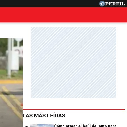
LAS MÁS LEÍDAS
Cómo armar el baúl del auto para