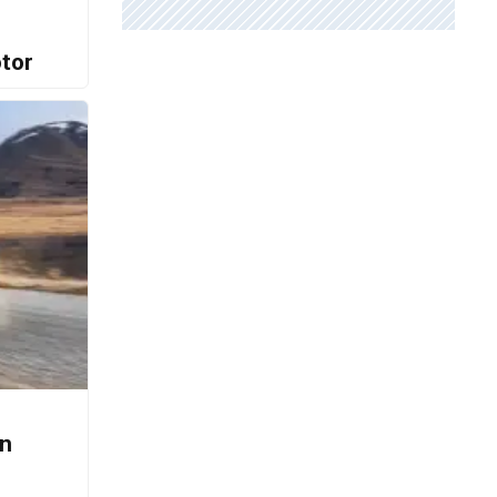
otor
en