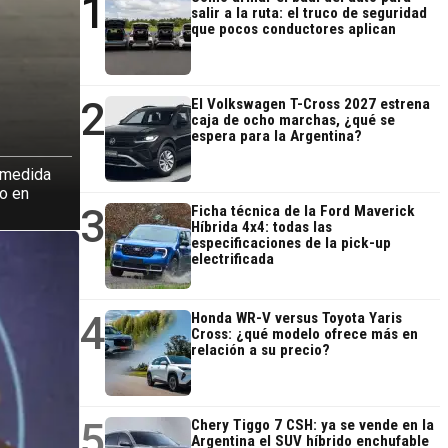
1
salir a la ruta: el truco de seguridad
que pocos conductores aplican
2
El Volkswagen T-Cross 2027 estrena
caja de ocho marchas, ¿qué se
espera para la Argentina?
a medida
do en
3
Ficha técnica de la Ford Maverick
Híbrida 4x4: todas las
especificaciones de la pick-up
electrificada
4
Honda WR-V versus Toyota Yaris
Cross: ¿qué modelo ofrece más en
relación a su precio?
5
Chery Tiggo 7 CSH: ya se vende en la
Argentina el SUV híbrido enchufable