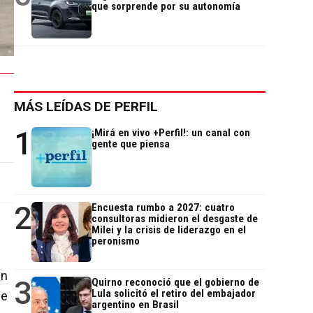
que sorprende por su autonomía
MÁS LEÍDAS DE PERFIL
1
¡Mirá en vivo +Perfil!: un canal con
gente que piensa
2
Encuesta rumbo a 2027: cuatro
consultoras midieron el desgaste de
Milei y la crisis de liderazgo en el
peronismo
on
3
Quirno reconoció que el gobierno de
Lula solicitó el retiro del embajador
de
argentino en Brasil