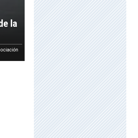
de la
sociación