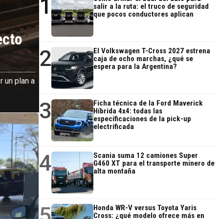
1
salir a la ruta: el truco de seguridad
que pocos conductores aplican
ecto
2
El Volkswagen T-Cross 2027 estrena
caja de ocho marchas, ¿qué se
espera para la Argentina?
r un plan a
3
Ficha técnica de la Ford Maverick
Híbrida 4x4: todas las
especificaciones de la pick-up
electrificada
4
Scania suma 12 camiones Super
G460 XT para el transporte minero de
alta montaña
5
Honda WR-V versus Toyota Yaris
Cross: ¿qué modelo ofrece más en