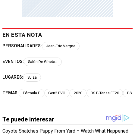
EN ESTA NOTA
PERSONALIDADES:
Jean-Eric Vergne
EVENTOS:
Salón De Ginebra
LUGARES:
Suiza
TEMAS:
Fórmula E
Gen2 EVO
2020
DS E-Tense FE20
DS 