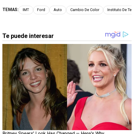
TEMAS:
IMT
Ford
Auto
Cambio De Color
Instituto De T