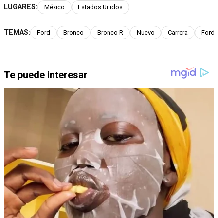
LUGARES:
México
Estados Unidos
TEMAS:
Ford
Bronco
Bronco R
Nuevo
Carrera
Ford 