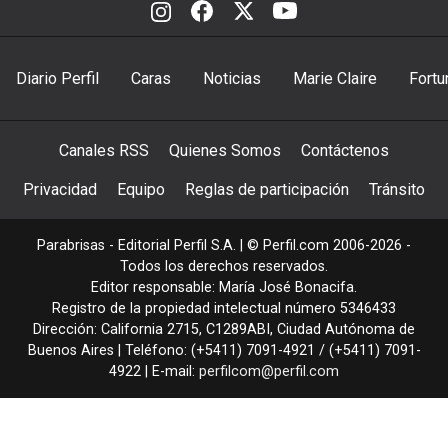
Diario Perfil
Caras
Noticias
Marie Claire
Fortu
Canales RSS
Quienes Somos
Contáctenos
Privacidad
Equipo
Reglas de participación
Tránsito
Parabrisas - Editorial Perfil S.A.
| © Perfil.com 2006-2026 -
Todos los derechos reservados.
Editor responsable: María José Bonacifa.
Registro de la propiedad intelectual número 5346433
Dirección:
California 2715
,
C1289ABI
,
Ciudad Autónoma de
Buenos Aires
| Teléfono:
(+5411) 7091-4921
/
(+5411) 7091-
4922
| E-mail:
perfilcom@perfil.com