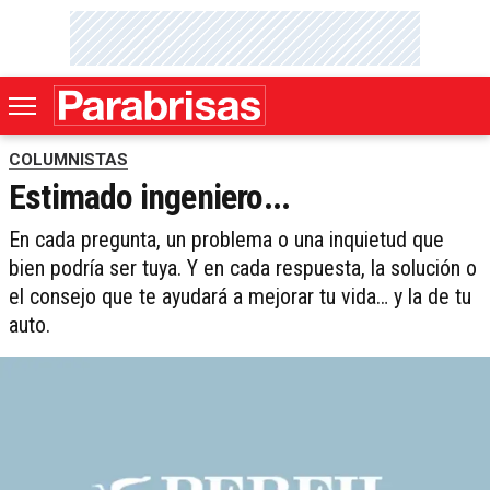
COLUMNISTAS
Estimado ingeniero...
En ca­da pre­gun­ta, un pro­ble­ma o una in­quie­tud que
bien po­dría ser tu­ya. Y en ca­da res­pues­ta, la so­lu­ción o
el con­se­jo que te ayu­da­rá a me­jo­rar tu vi­da… y la de tu
au­to.