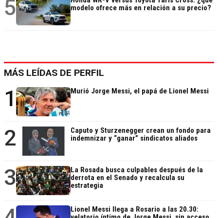
5
Honda WR-V versus Toyota Yaris Cross: ¿qué
modelo ofrece más en relación a su precio?
MÁS LEÍDAS DE PERFIL
1
Murió Jorge Messi, el papá de Lionel Messi
2
Caputo y Sturzenegger crean un fondo para
indemnizar y “ganar” sindicatos aliados
3
La Rosada busca culpables después de la
derrota en el Senado y recalcula su
estrategia
4
Lionel Messi llega a Rosario a las 20.30:
velatorio íntimo de Jorge Messi, sin acceso