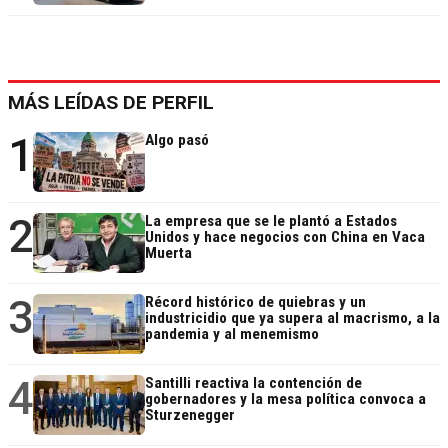
MÁS LEÍDAS DE PERFIL
1
Algo pasó
2
La empresa que se le plantó a Estados
Unidos y hace negocios con China en Vaca
Muerta
3
Récord histórico de quiebras y un
industricidio que ya supera al macrismo, a la
pandemia y al menemismo
4
Santilli reactiva la contención de
gobernadores y la mesa política convoca a
Sturzenegger