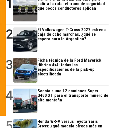
1
salir a la ruta: el truco de seguridad
que pocos conductores aplican
2
El Volkswagen T-Cross 2027 estrena
caja de ocho marchas, ¿qué se
espera para la Argentina?
3
Ficha técnica de la Ford Maverick
Híbrida 4x4: todas las
especificaciones de la pick-up
electrificada
4
Scania suma 12 camiones Super
G460 XT para el transporte minero de
alta montaña
5
Honda WR-V versus Toyota Yaris
Cross: ¿qué modelo ofrece más en