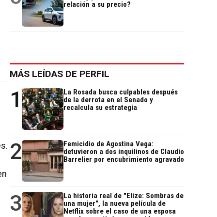
relación a su precio?
MÁS LEÍDAS DE PERFIL
1
La Rosada busca culpables después
de la derrota en el Senado y
recalcula su estrategia
,
2
Femicidio de Agostina Vega:
s.
detuvieron a dos inquilinos de Claudio
Barrelier por encubrimiento agravado
en
3
La historia real de "Elize: Sombras de
una mujer", la nueva película de
Netflix sobre el caso de una esposa