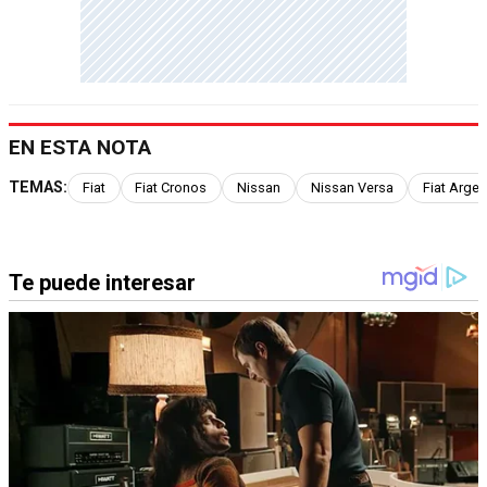
EN ESTA NOTA
TEMAS:
Fiat
Fiat Cronos
Nissan
Nissan Versa
Fiat Argen