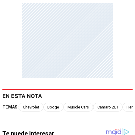
EN ESTA NOTA
TEMAS:
Chevrolet
Dodge
Muscle Cars
Camaro ZL1
Henn