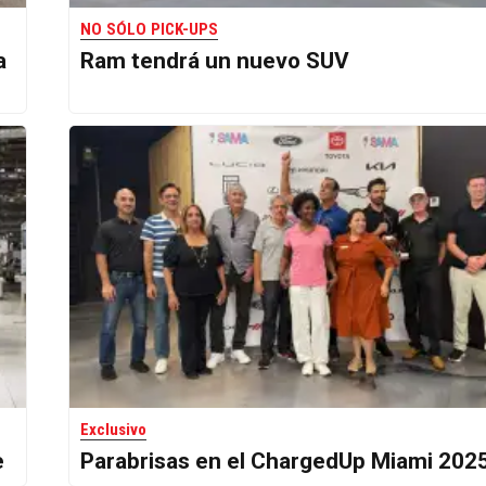
NO SÓLO PICK-UPS
a
Ram tendrá un nuevo SUV
Exclusivo
e
Parabrisas en el ChargedUp Miami 202