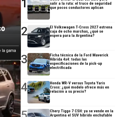
1
salir a la ruta: el truco de seguridad
que pocos conductores aplican
co
2
El Volkswagen T-Cross 2027 estrena
caja de ocho marchas, ¿qué se
espera para la Argentina?
e la gama
3
Ficha técnica de la Ford Maverick
Híbrida 4x4: todas las
especificaciones de la pick-up
electrificada
4
Honda WR-V versus Toyota Yaris
Cross: ¿qué modelo ofrece más en
relación a su precio?
5
Chery Tiggo 7 CSH: ya se vende en la
Argentina el SUV híbrido enchufable