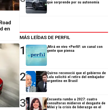
que sorprende por su autonomía
 Road
ad en
MÁS LEÍDAS DE PERFIL
1
¡Mirá en vivo +Perfil!: un canal con
gente que piensa
2
Quirno reconoció que el gobierno de
Lula solicitó el retiro del embajador
argentino en Brasil
3
Encuesta rumbo a 2027: cuatro
consultoras midieron el desgaste de
Milei y la crisis de liderazgo en el