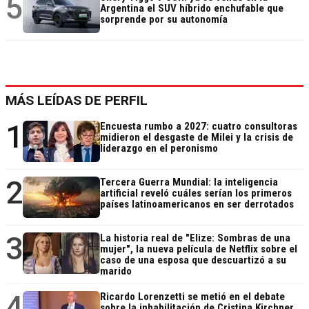
5
Argentina el SUV híbrido enchufable que
sorprende por su autonomía
MÁS LEÍDAS DE PERFIL
1
Encuesta rumbo a 2027: cuatro consultoras
midieron el desgaste de Milei y la crisis de
liderazgo en el peronismo
2
Tercera Guerra Mundial: la inteligencia
artificial reveló cuáles serían los primeros
países latinoamericanos en ser derrotados
3
La historia real de "Elize: Sombras de una
mujer", la nueva película de Netflix sobre el
caso de una esposa que descuartizó a su
marido
4
Ricardo Lorenzetti se metió en el debate
sobre la inhabilitación de Cristina Kirchner