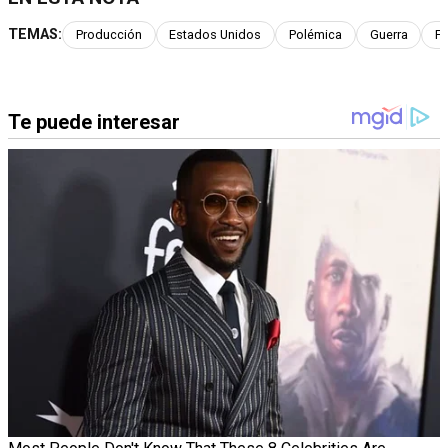
TEMAS:
Producción
Estados Unidos
Polémica
Guerra
Fa