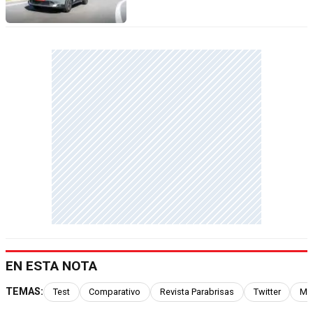
EN ESTA NOTA
TEMAS:
Test
Comparativo
Revista Parabrisas
Twitter
Mu