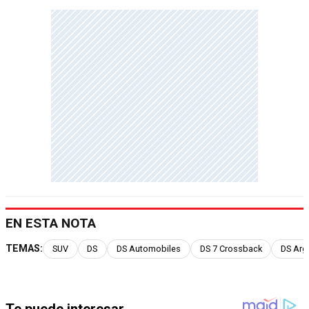
EN ESTA NOTA
TEMAS:
SUV
DS
DS Automobiles
DS 7 Crossback
DS Arg