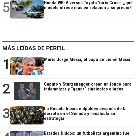
5
Honda WR-V versus Toyota Yaris Cross: ¿qué
modelo ofrece más en relación a su precio?
MÁS LEÍDAS DE PERFIL
1
Murió Jorge Messi, el papá de Lionel Messi
2
Caputo y Sturzenegger crean un fondo para
indemnizar y “ganar” sindicatos aliados
3
La Rosada busca culpables después de la
derrota en el Senado y recalcula su
estrategia
Estados Unidos: un futbolista argentino fue