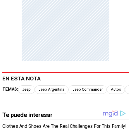
EN ESTA NOTA
TEMAS:
Jeep
Jeep Argentina
Jeep Commander
Autos
J