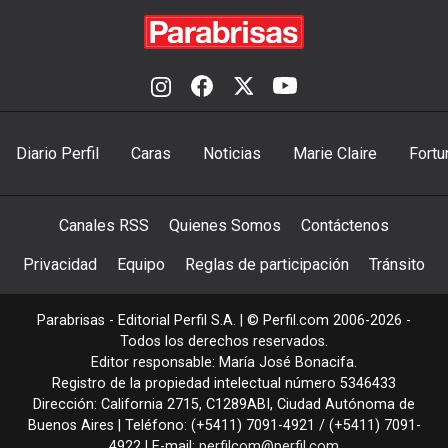
Diario Perfil
Caras
Noticias
Marie Claire
Fortu
Canales RSS
Quienes Somos
Contáctenos
Privacidad
Equipo
Reglas de participación
Tránsito
Parabrisas - Editorial Perfil S.A.
| © Perfil.com 2006-2026 -
Todos los derechos reservados.
Editor responsable: María José Bonacifa.
Registro de la propiedad intelectual número 5346433
Dirección:
California 2715
,
C1289ABI
,
Ciudad Autónoma de
Buenos Aires
| Teléfono:
(+5411) 7091-4921
/
(+5411) 7091-
4922
| E-mail:
perfilcom@perfil.com