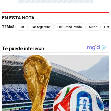
EN ESTA NOTA
TEMAS:
Fiat
Fiat Argentina
Fiat Grand Panda
Autos
Fiat