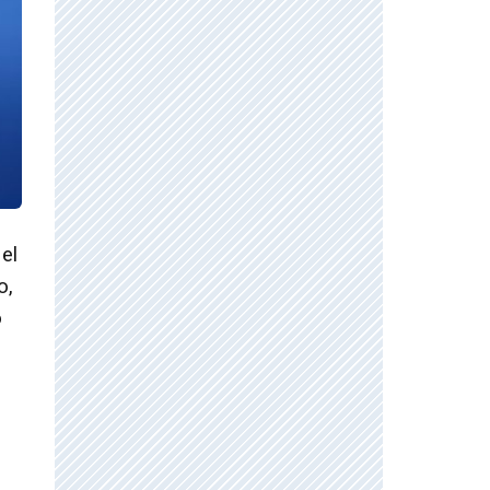
el
o,
ó