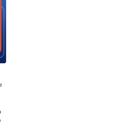
r
a
e