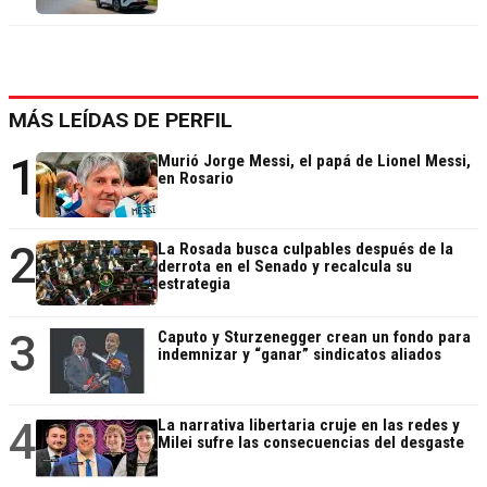
MÁS LEÍDAS DE PERFIL
1
Murió Jorge Messi, el papá de Lionel Messi,
en Rosario
2
La Rosada busca culpables después de la
derrota en el Senado y recalcula su
estrategia
3
Caputo y Sturzenegger crean un fondo para
indemnizar y “ganar” sindicatos aliados
4
La narrativa libertaria cruje en las redes y
Milei sufre las consecuencias del desgaste