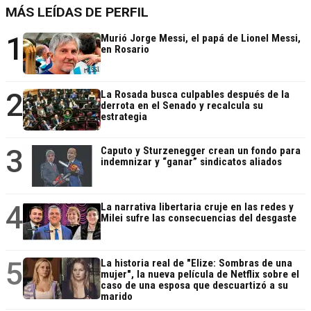
MÁS LEÍDAS DE PERFIL
1
Murió Jorge Messi, el papá de Lionel Messi,
en Rosario
2
La Rosada busca culpables después de la
derrota en el Senado y recalcula su
estrategia
3
Caputo y Sturzenegger crean un fondo para
indemnizar y “ganar” sindicatos aliados
4
La narrativa libertaria cruje en las redes y
Milei sufre las consecuencias del desgaste
5
La historia real de "Elize: Sombras de una
mujer", la nueva película de Netflix sobre el
caso de una esposa que descuartizó a su
marido