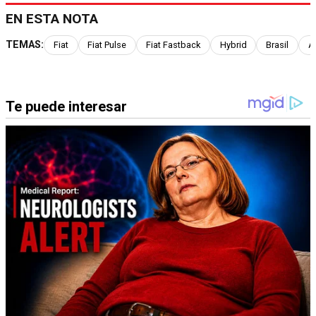
EN ESTA NOTA
TEMAS:
Fiat
Fiat Pulse
Fiat Fastback
Hybrid
Brasil
A