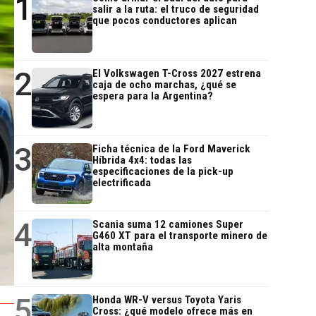
1
salir a la ruta: el truco de seguridad
que pocos conductores aplican
2
El Volkswagen T-Cross 2027 estrena
caja de ocho marchas, ¿qué se
espera para la Argentina?
3
Ficha técnica de la Ford Maverick
Híbrida 4x4: todas las
especificaciones de la pick-up
electrificada
4
Scania suma 12 camiones Super
G460 XT para el transporte minero de
alta montaña
5
Honda WR-V versus Toyota Yaris
Cross: ¿qué modelo ofrece más en