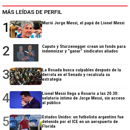
MÁS LEÍDAS DE PERFIL
1
Murió Jorge Messi, el papá de Lionel Messi
2
Caputo y Sturzenegger crean un fondo para
indemnizar y “ganar” sindicatos aliados
3
La Rosada busca culpables después de la
derrota en el Senado y recalcula su
estrategia
4
Lionel Messi llega a Rosario a las 20.30:
velatorio íntimo de Jorge Messi, sin acceso
al público
5
Estados Unidos: un futbolista argentino fue
detenido por el ICE en un aeropuerto de
Florida