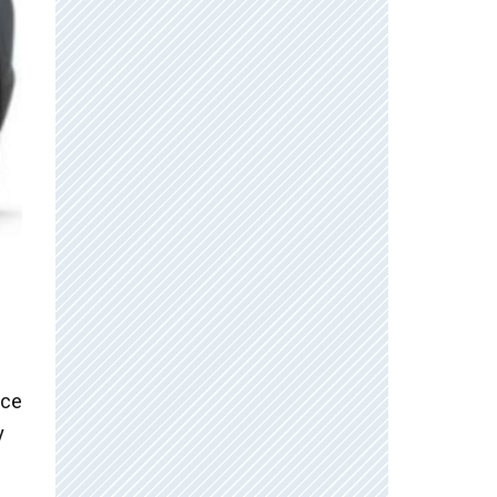
s
ece
y