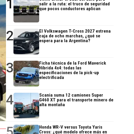
1
salir a la ruta: el truco de seguridad
que pocos conductores aplican
2
El Volkswagen T-Cross 2027 estrena
caja de ocho marchas, ¿qué se
espera para la Argentina?
3
Ficha técnica de la Ford Maverick
Híbrida 4x4: todas las
especificaciones de la pick-up
electrificada
4
Scania suma 12 camiones Super
G460 XT para el transporte minero de
alta montaña
5
Honda WR-V versus Toyota Yaris
Cross: ¿qué modelo ofrece más en