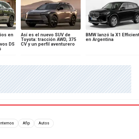
ios en
Así es el nuevo SUV de
BMW lanzó la X1 Efficien
Toyota: tracción AWD, 375
en Argentina
evos DS
CV y un perfil aventurero
s
Internos
Afip
Autos