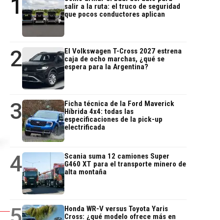
1
salir a la ruta: el truco de seguridad
que pocos conductores aplican
2
El Volkswagen T-Cross 2027 estrena
caja de ocho marchas, ¿qué se
espera para la Argentina?
3
Ficha técnica de la Ford Maverick
Híbrida 4x4: todas las
especificaciones de la pick-up
electrificada
4
Scania suma 12 camiones Super
G460 XT para el transporte minero de
alta montaña
5
Honda WR-V versus Toyota Yaris
Cross: ¿qué modelo ofrece más en