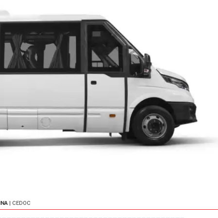
INA
| CEDOC