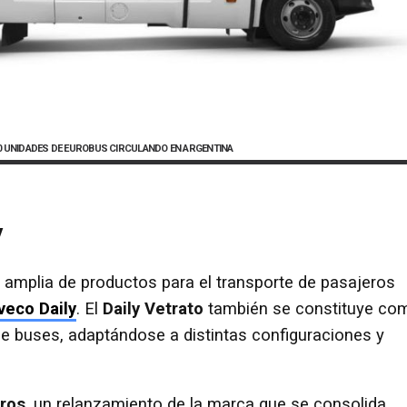
00 UNIDADES DE EUROBUS CIRCULANDO EN ARGENTINA
y
amplia de productos para el transporte de pasajeros
Iveco Daily
. El
Daily Vetrato
también se constituye co
 de buses, adaptándose a distintas configuraciones y
eros
, un relanzamiento de la marca que se consolida