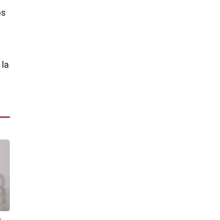
os
 la
e