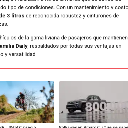
odo tipo de condiciones. Con un mantenimiento y cost
e 3 litros
de reconocida robustez y cinturones de
zas.
ículos de la gama liviana de pasajeros que mantienen
amilia Daily
, respaldados por todas sus ventajas en
 y versatilidad.
SRT 450RX: precio,
Volkswagen Amarok: ¿Qué se sab