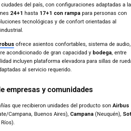
s ciudades del país, con configuraciones adaptadas a l
ones
24+1
hasta
17+1 con rampa
para personas con
luciones tecnológicas y de confort orientadas al
industrial.
robus
ofrece asientos confortables, sistema de audio,
ire acondicionado de gran capacidad y
bodega
, entre
lidad incluyen plataforma elevadora para sillas de rue
aptadas al servicio requerido.
o de empresas y comunidades
añías que recibieron unidades del producto son
Airbus
ate/Campana, Buenos Aires),
Campana
(Neuquén),
So
 Ríos).