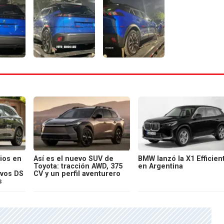
ios en
Así es el nuevo SUV de
BMW lanzó la X1 Efficien
Toyota: tracción AWD, 375
en Argentina
evos DS
CV y un perfil aventurero
s