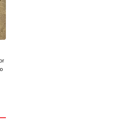
or
to