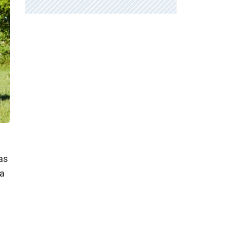
as
ta