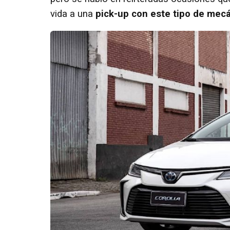
vida a una
pick-up con este tipo de mecá