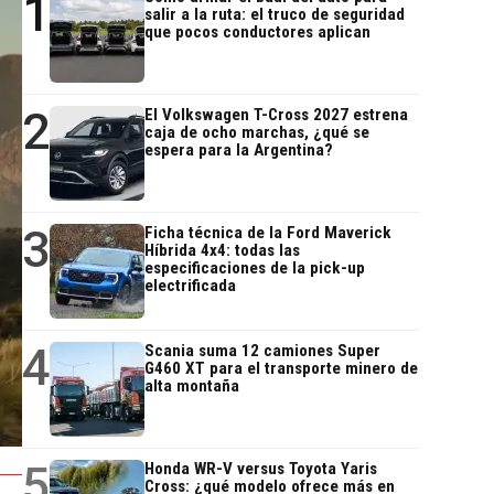
1
salir a la ruta: el truco de seguridad
que pocos conductores aplican
2
El Volkswagen T-Cross 2027 estrena
caja de ocho marchas, ¿qué se
espera para la Argentina?
3
Ficha técnica de la Ford Maverick
Híbrida 4x4: todas las
especificaciones de la pick-up
electrificada
4
Scania suma 12 camiones Super
G460 XT para el transporte minero de
alta montaña
5
Honda WR-V versus Toyota Yaris
Cross: ¿qué modelo ofrece más en