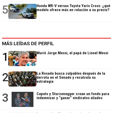
5
Honda WR-V versus Toyota Yaris Cross: ¿qué
modelo ofrece más en relación a su precio?
MÁS LEÍDAS DE PERFIL
1
Murió Jorge Messi, el papá de Lionel Messi
2
La Rosada busca culpables después de la
derrota en el Senado y recalcula su
estrategia
3
Caputo y Sturzenegger crean un fondo para
indemnizar y “ganar” sindicatos aliados