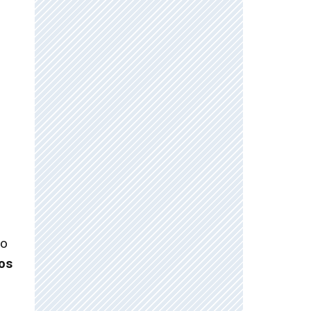
no
los