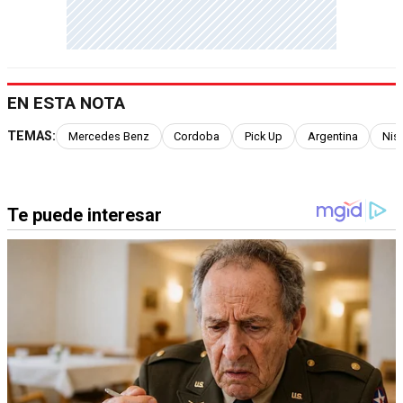
EN ESTA NOTA
TEMAS:
Mercedes Benz
Cordoba
Pick Up
Argentina
Nis