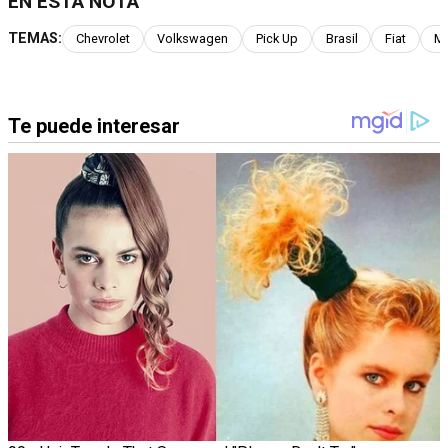
EN ESTA NOTA
TEMAS:
Chevrolet
Volkswagen
Pick Up
Brasil
Fiat
M