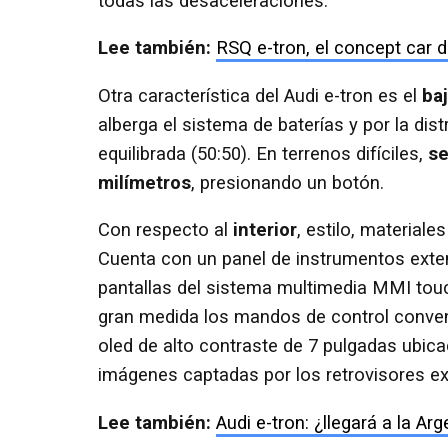
todas las desaceleraciones.
Lee también:
RSQ e-tron, el concept car d
Otra característica del Audi e-tron es el
ba
alberga el sistema de baterías y por la di
equilibrada (50:50). En terrenos difíciles,
se
milímetros
, presionando un botón.
Con respecto al
interior
, estilo, material
Cuenta con un panel de instrumentos exte
pantallas del sistema multimedia MMI touc
gran medida los mandos de control conven
oled de alto contraste de 7 pulgadas ubic
imágenes captadas por los retrovisores ext
Lee también:
Audi e-tron: ¿llegará a la Arg