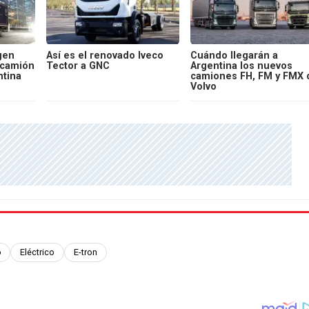
gen
Así es el renovado Iveco
Cuándo llegarán a
 camión
Tector a GNC
Argentina los nuevos
ntina
camiones FH, FM y FMX 
Volvo
o
Eléctrico
E-tron