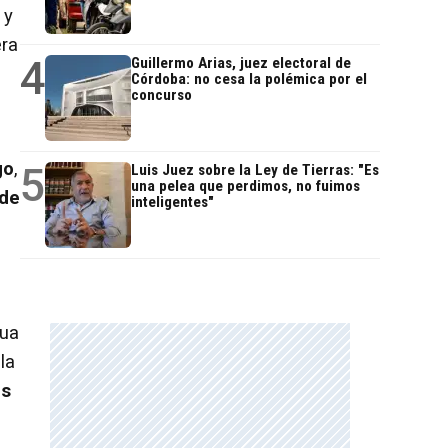
 y
era
4
Guillermo Arias, juez electoral de
Córdoba: no cesa la polémica por el
concurso
go
,
5
Luis Juez sobre la Ley de Tierras: "Es
una pelea que perdimos, no fuimos
 de
inteligentes"
nua
 la
os