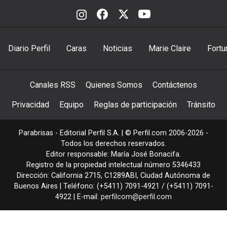
Diario Perfil
Caras
Noticias
Marie Claire
Fortu
Canales RSS
Quienes Somos
Contáctenos
Privacidad
Equipo
Reglas de participación
Tránsito
Parabrisas - Editorial Perfil S.A.
| © Perfil.com 2006-2026 -
Todos los derechos reservados.
Editor responsable: María José Bonacifa.
Registro de la propiedad intelectual número 5346433
Dirección:
California 2715
,
C1289ABI
,
Ciudad Autónoma de
Buenos Aires
| Teléfono:
(+5411) 7091-4921
/
(+5411) 7091-
4922
| E-mail:
perfilcom@perfil.com