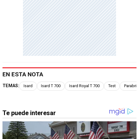
EN ESTA NOTA
TEMAS:
Isard
Isard T 700
Isard Royal T 700
Test
Parabris