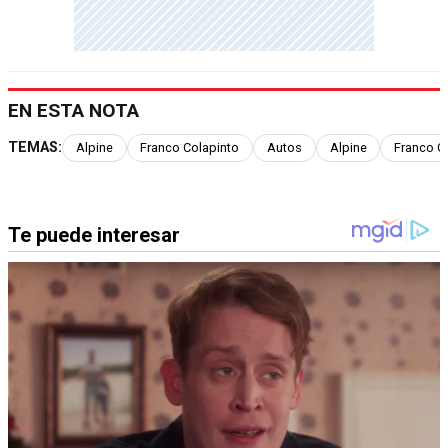
EN ESTA NOTA
TEMAS:
Alpine
Franco Colapinto
Autos
Alpine
Franco C