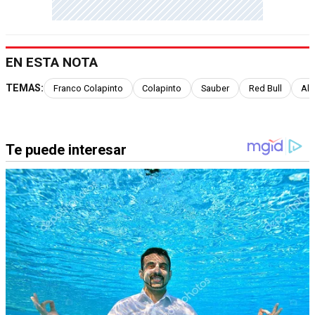
EN ESTA NOTA
TEMAS:
Franco Colapinto
Colapinto
Sauber
Red Bull
Alp