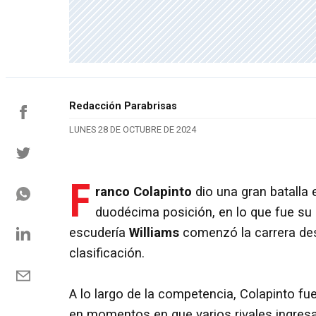
Redacción Parabrisas
LUNES 28 DE OCTUBRE DE 2024
F
ranco Colapinto
dio una gran batalla 
duodécima posición, en lo que fue su q
escudería
Williams
comenzó la carrera des
clasificación.
A lo largo de la competencia, Colapinto f
en momentos en que varios rivales ingresa