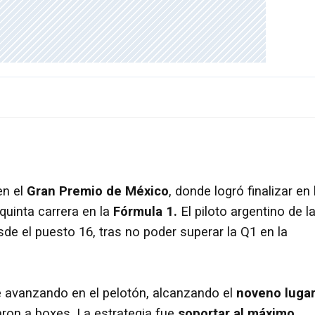
en el
Gran Premio de México
, donde logró finalizar en 
uinta carrera en la
Fórmula 1.
El piloto argentino de l
de el puesto 16, tras no poder superar la Q1 en la
ue avanzando en el pelotón, alcanzando el
noveno luga
ron a boxes. La estrategia fue
soportar al máximo