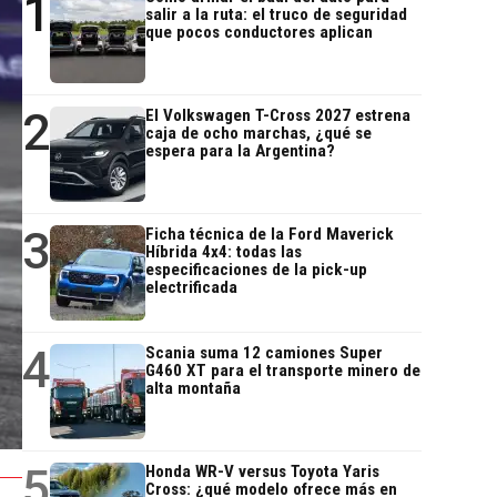
1
salir a la ruta: el truco de seguridad
que pocos conductores aplican
2
El Volkswagen T-Cross 2027 estrena
caja de ocho marchas, ¿qué se
espera para la Argentina?
3
Ficha técnica de la Ford Maverick
Híbrida 4x4: todas las
especificaciones de la pick-up
electrificada
4
Scania suma 12 camiones Super
G460 XT para el transporte minero de
alta montaña
5
Honda WR-V versus Toyota Yaris
Cross: ¿qué modelo ofrece más en