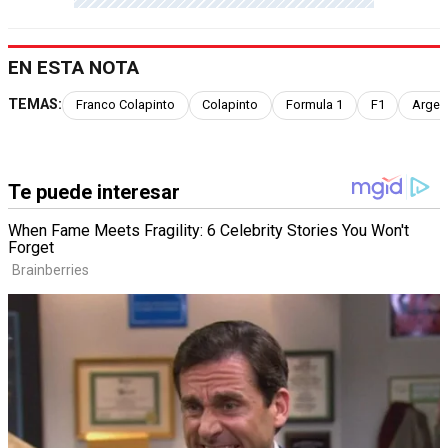
EN ESTA NOTA
TEMAS:
Franco Colapinto
Colapinto
Formula 1
F1
Argen