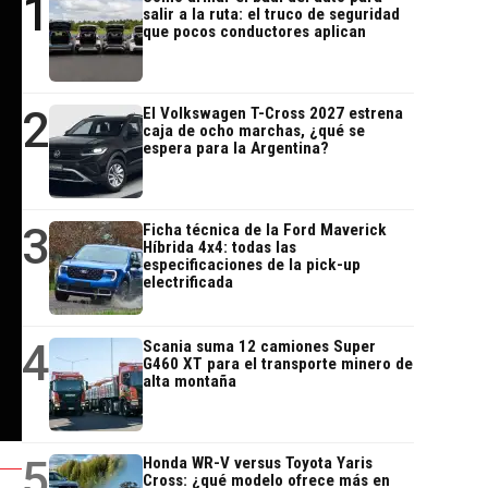
1
salir a la ruta: el truco de seguridad
que pocos conductores aplican
2
El Volkswagen T-Cross 2027 estrena
caja de ocho marchas, ¿qué se
espera para la Argentina?
3
Ficha técnica de la Ford Maverick
Híbrida 4x4: todas las
especificaciones de la pick-up
electrificada
4
Scania suma 12 camiones Super
G460 XT para el transporte minero de
alta montaña
5
Honda WR-V versus Toyota Yaris
Cross: ¿qué modelo ofrece más en