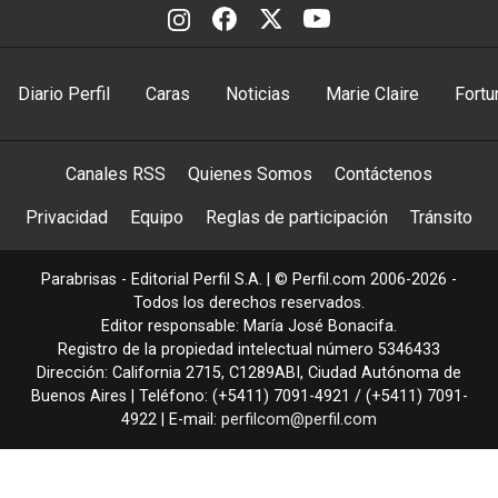
Diario Perfil
Caras
Noticias
Marie Claire
Fortu
Canales RSS
Quienes Somos
Contáctenos
Privacidad
Equipo
Reglas de participación
Tránsito
Parabrisas - Editorial Perfil S.A.
| © Perfil.com 2006-2026 -
Todos los derechos reservados.
Editor responsable: María José Bonacifa.
Registro de la propiedad intelectual número 5346433
Dirección:
California 2715
,
C1289ABI
,
Ciudad Autónoma de
Buenos Aires
| Teléfono:
(+5411) 7091-4921
/
(+5411) 7091-
4922
| E-mail:
perfilcom@perfil.com