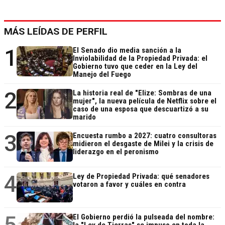
MÁS LEÍDAS DE PERFIL
1
El Senado dio media sanción a la
Inviolabilidad de la Propiedad Privada: el
Gobierno tuvo que ceder en la Ley del
Manejo del Fuego
2
La historia real de "Elize: Sombras de una
mujer", la nueva película de Netflix sobre el
caso de una esposa que descuartizó a su
marido
3
Encuesta rumbo a 2027: cuatro consultoras
midieron el desgaste de Milei y la crisis de
liderazgo en el peronismo
4
Ley de Propiedad Privada: qué senadores
votaron a favor y cuáles en contra
5
El Gobierno perdió la pulseada del nombre:
la "Ley de Tierras" se impuso en toda la