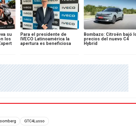
va su
Para el presidente de
Bombazo: Citroën bajó l
on los
IVECO Latinoamérica la
precios del nuevo C4
Expert
apertura es beneficiosa
Hybrid
loomberg
GTC4Lusso