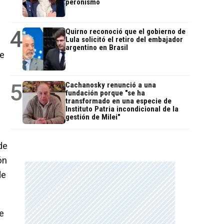
peronismo
4
Quirno reconoció que el gobierno de
Lula solicitó el retiro del embajador
argentino en Brasil
de
5
Cachanosky renunció a una
fundación porque "se ha
transformado en una especie de
Instituto Patria incondicional de la
gestión de Milei"
de
ón
de
ue