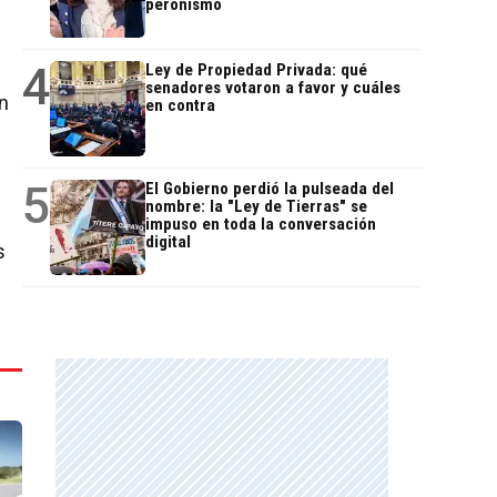
peronismo
4
Ley de Propiedad Privada: qué
senadores votaron a favor y cuáles
n
en contra
5
El Gobierno perdió la pulseada del
nombre: la "Ley de Tierras" se
impuso en toda la conversación
digital
s