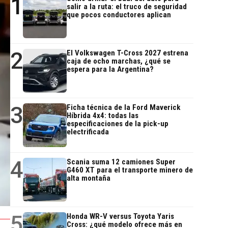
1
salir a la ruta: el truco de seguridad
que pocos conductores aplican
2
El Volkswagen T-Cross 2027 estrena
caja de ocho marchas, ¿qué se
espera para la Argentina?
3
Ficha técnica de la Ford Maverick
Híbrida 4x4: todas las
especificaciones de la pick-up
electrificada
4
Scania suma 12 camiones Super
G460 XT para el transporte minero de
alta montaña
5
Honda WR-V versus Toyota Yaris
Cross: ¿qué modelo ofrece más en