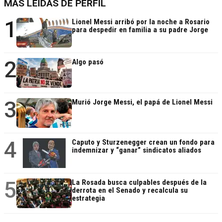
MÁS LEÍDAS DE PERFIL
1
Lionel Messi arribó por la noche a Rosario
para despedir en familia a su padre Jorge
2
Algo pasó
3
Murió Jorge Messi, el papá de Lionel Messi
4
Caputo y Sturzenegger crean un fondo para
indemnizar y “ganar” sindicatos aliados
5
La Rosada busca culpables después de la
derrota en el Senado y recalcula su
estrategia