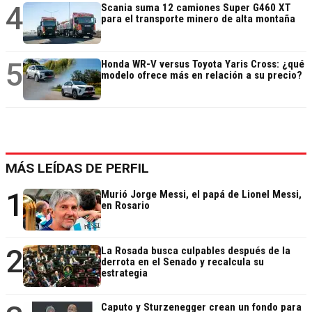
4
Scania suma 12 camiones Super G460 XT
para el transporte minero de alta montaña
5
Honda WR-V versus Toyota Yaris Cross: ¿qué
modelo ofrece más en relación a su precio?
MÁS LEÍDAS DE PERFIL
1
Murió Jorge Messi, el papá de Lionel Messi,
en Rosario
2
La Rosada busca culpables después de la
derrota en el Senado y recalcula su
estrategia
Caputo y Sturzenegger crean un fondo para