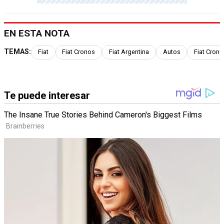
EN ESTA NOTA
TEMAS:
Fiat
Fiat Cronos
Fiat Argentina
Autos
Fiat Crono