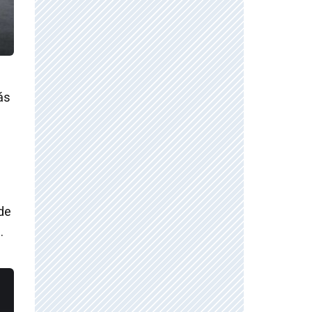
ás
de
.