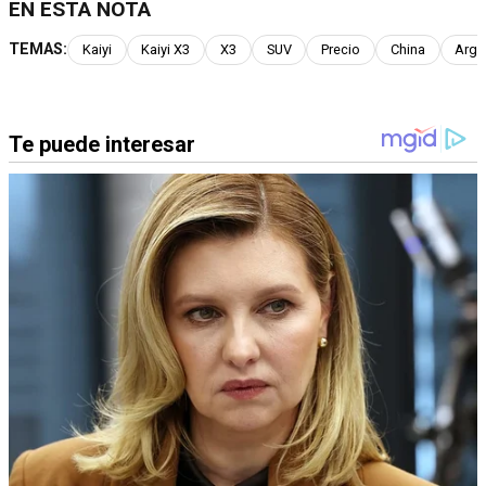
EN ESTA NOTA
TEMAS:
Kaiyi
Kaiyi X3
X3
SUV
Precio
China
Arge